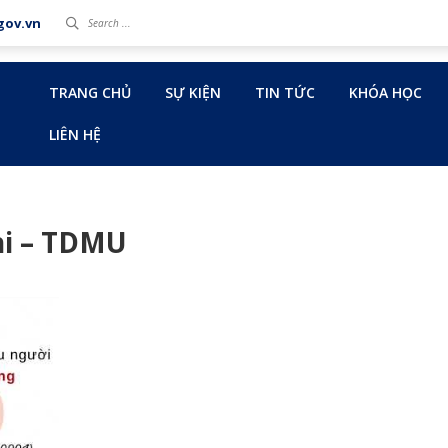
gov.vn
TRANG CHỦ
SỰ KIỆN
TIN TỨC
KHÓA HỌC
LIÊN HỆ
hi – TDMU