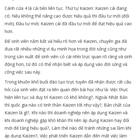
Cánh cửa 4 là cải tiến liên tục. Thứ tự Kaizen: Kaizen cái đang
có; Nếu không thể nâng cao được hiệu quả thì đầu tư mới (đổi
mới); Đầu tư mới; Kaizen cái đã đầu tư mới để đạt hiệu quả cao
hơn.
Để sinh viên nắm bắt và hiểu rõ hơn về Kaizen, chuyên gia đã
đưa rất nhiều những ví dụ minh họa trong đời sống cũng như
trong sản xuất để sinh viên có cái nhìn trực quan rõ ràng và sinh
động hơn, từ đó có thể nhận biết và áp dụng vào đời sống và
công việc sau này.
Trong khuôn khổ buổi đào tạo trực tuyến đã nhận được rất câu
hỏi của sinh viên đặt ra liên quan đến bài học như là: Việc thực
hiện liên tục và duy trì Kaizen có khó không?, Ngoài Nhật Bản
thì quốc gia nào có tinh thần Kaizen tốt như vậy?, Bản chất của
Kaizen là gì?, Khi nào thì doanh nghiệp nên áp dụng Kaizen và
khi doanh nghiệp gặp khó khăn thì nên áp dụng Kaizen hay đổi
mới để tăng hiệu quả?, Làm thế nào để tránh những sai lầm khi
áp dụng Kaizen?, Việc phát triển Kaizen dẫn đến mất việc làm