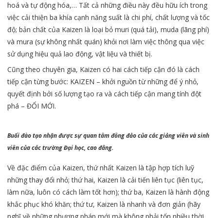
hoá và tự động hóa,… Tất cả những điều này đều hữu ích trong
việc cải thiện ba khía cạnh năng suất là chi phí, chất lượng và tốc
độ; bản chất của Kaizen là loại bỏ muri (quá tải), muda (lãng phí)
và mura (sự không nhất quán) khỏi nơi làm việc thông qua việc
sử dụng hiệu quả lao động, vật liệu và thiết bị.
Cũng theo chuyên gia, Kaizen có hai cách tiếp cận đó là cách
tiếp cận từng bước: KAIZEN – khởi nguồn từ những để ý nhỏ,
quyết định bởi số lượng tạo ra và cách tiếp cận mang tính đột
phá – ĐỔI MỚI.
Buổi đào tạo nhận được sự quan tâm đông đảo của các giảng viên và sinh
viên của các trường Đại học, cao đẳng.
Về đặc điểm của Kaizen, thứ nhất Kaizen là tập hợp tích luỹ
những thay đổi nhỏ; thứ hai, Kaizen là cải tiến liên tục (liên tục,
làm nữa, luôn có cách làm tốt hơn); thứ ba, Kaizen là hành động
khắc phục khó khăn; thứ tư, Kaizen là nhanh và đơn giản (hãy
nghĩ về những phương pháp mới mà không phải tốn nhiều thời