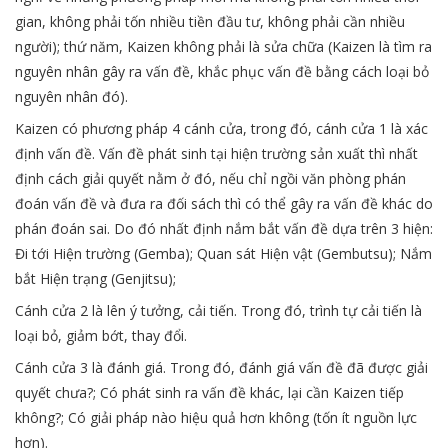
gian, không phải tốn nhiều tiền đầu tư, không phải cần nhiều
người); thứ năm, Kaizen không phải là sửa chữa (Kaizen là tìm ra
nguyên nhân gây ra vấn đề, khắc phục vấn đề bằng cách loại bỏ
nguyên nhân đó).
Kaizen có phương pháp 4 cánh cửa, trong đó, cánh cửa 1 là xác
định vấn đề. Vấn đề phát sinh tại hiện trường sản xuất thì nhất
định cách giải quyết nằm ở đó, nếu chỉ ngồi văn phòng phán
đoán vấn đề và đưa ra đối sách thì có thể gây ra vấn đề khác do
phán đoán sai. Do đó nhất định nắm bắt vấn đề dựa trên 3 hiện:
Đi tới Hiện trường (Gemba); Quan sát Hiện vật (Gembutsu); Nắm
bắt Hiện trạng (Genjitsu);
Cánh cửa 2 là lên ý tưởng, cải tiến. Trong đó, trình tự cải tiến là
loại bỏ, giảm bớt, thay đổi.
Cánh cửa 3 là đánh giá. Trong đó, đánh giá vấn đề đã được giải
quyết chưa?; Có phát sinh ra vấn đề khác, lại cần Kaizen tiếp
không?; Có giải pháp nào hiệu quả hơn không (tốn ít nguồn lực
hơn).