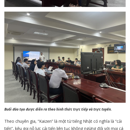
Buổi đào tạo được diễn ra theo hình thức trực tiếp và trực tuyến.
Theo chuyên gia, “Kaizen” là một từ tiếng Nhật có nghĩa là “cải
tiến”, kêu gọi nỗ lực cải tiến liên tục không ngừng đối với mọi cá