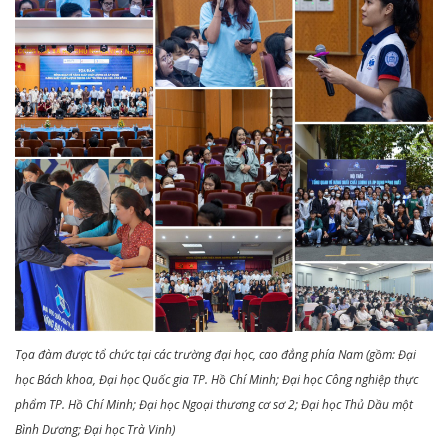
Tọa đàm được tổ chức tại các trường đại học, cao đẳng phía Nam (gồm: Đại
học Bách khoa, Đại học Quốc gia TP. Hồ Chí Minh; Đại học Công nghiệp thực
phẩm TP. Hồ Chí Minh; Đại học Ngoại thương cơ sơ 2; Đại học Thủ Dầu một
Bình Dương; Đại học Trà Vinh)