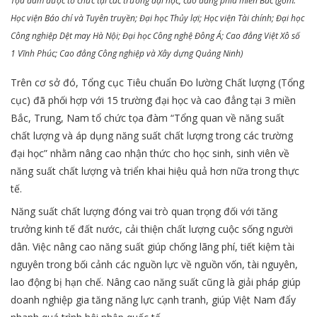
Tọa đàm được tổ chức tại các trường đại học, cao đẳng phía miền Bắc (gồm:
Học viện Báo chí và Tuyên truyền; Đại học Thủy lợi; Học viện Tài chính; Đại học
Công nghiệp Dệt may Hà Nội; Đại học Công nghệ Đông Á; Cao đẳng Việt Xô số
1 Vĩnh Phúc; Cao đẳng Công nghiệp và Xây dựng Quảng Ninh)
Trên cơ sở đó, Tổng cục Tiêu chuẩn Đo lường Chất lượng (Tổng
cục) đã phối hợp với 15 trường đại học và cao đẳng tại 3 miền
Bắc, Trung, Nam tổ chức tọa đàm “Tổng quan về năng suất
chất lượng và áp dụng năng suất chất lượng trong các trường
đại học” nhằm nâng cao nhận thức cho học sinh, sinh viên về
năng suất chất lượng và triển khai hiệu quả hơn nữa trong thực
tế.
Năng suất chất lượng đóng vai trò quan trọng đối với tăng
trưởng kinh tế đất nước, cải thiện chất lượng cuộc sống người
dân. Việc nâng cao năng suất giúp chống lãng phí, tiết kiệm tài
nguyên trong bối cảnh các nguồn lực về nguồn vốn, tài nguyên,
lao động bị hạn chế. Nâng cao năng suất cũng là giải pháp giúp
doanh nghiệp gia tăng năng lực cạnh tranh, giúp Việt Nam đẩy